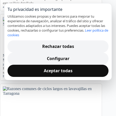
este análisis detallado.…
agua
,
averías
,
lavadora
,
reparación
,
Tarragona
Tu privacidad es importante
Utilizamos cookies propias y de terceros para mejorar tu
experiencia de navegación, analizar el tráfico del sitio y ofrecer
contenidos adaptados a tus intereses. Puedes aceptar todas las
cookies, rechazarlas o configurar tus preferencias.
Leer política de
cookies
Rechazar todas
Significado del Error E01 en Hornos Teka: Causas y
Configurar
Soluciones
Hornos y placas de cocina
El error E01 en hornos Teka indica problemas. Conozca sus causas y
Aceptar todas
síntomas para diagnosticar…
Error E01
,
Horno Teka
,
reparación
,
servicio técnico