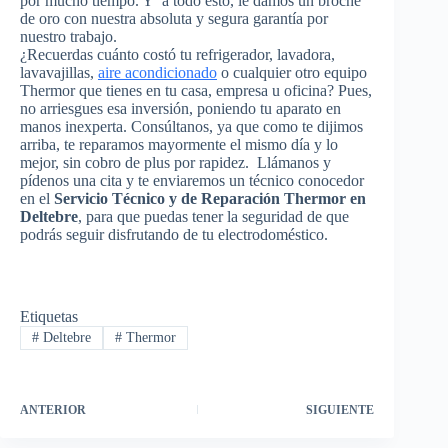
por mucho tiempo. Y a todo esto, le damos un broche
de oro con nuestra absoluta y segura garantía por
nuestro trabajo.
¿Recuerdas cuánto costó tu refrigerador, lavadora,
lavavajillas,
aire acondicionado
o cualquier otro equipo
Thermor que tienes en tu casa, empresa u oficina? Pues,
no arriesgues esa inversión, poniendo tu aparato en
manos inexperta. Consúltanos, ya que como te dijimos
arriba, te reparamos mayormente el mismo día y lo
mejor, sin cobro de plus por rapidez. Llámanos y
pídenos una cita y te enviaremos un técnico conocedor
en el
Servicio Técnico y de Reparación Thermor en
Deltebre
, para que puedas tener la seguridad de que
podrás seguir disfrutando de tu electrodoméstico.
Etiquetas
#
Deltebre
#
Thermor
ANTERIOR
SIGUIENTE