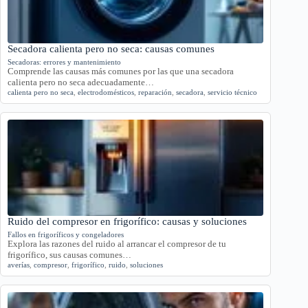
Secadora calienta pero no seca: causas comunes
Secadoras: errores y mantenimiento
Comprende las causas más comunes por las que una secadora
calienta pero no seca adecuadamente…
calienta pero no seca
,
electrodomésticos
,
reparación
,
secadora
,
servicio técnico
Ruido del compresor en frigorífico: causas y soluciones
Fallos en frigoríficos y congeladores
Explora las razones del ruido al arrancar el compresor de tu
frigorífico, sus causas comunes…
averías
,
compresor
,
frigorífico
,
ruido
,
soluciones