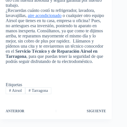
oro con nuestra absoluta y segura garantía por nuestro
trabajo.
¿Recuerdas cuánto costó tu refrigerador, lavadora,
lavavajillas,
aire acondicionado
o cualquier otro equipo
Airsol que tienes en tu casa, empresa u oficina? Pues,
no arriesgues esa inversión, poniendo tu aparato en
manos inexperta. Consúltanos, ya que como te dijimos
arriba, te reparamos mayormente el mismo día y lo
mejor, sin cobro de plus por rapidez. Llámanos y
pídenos una cita y te enviaremos un técnico conocedor
en el
Servicio Técnico y de Reparación Airsol en
Tarragona
, para que puedas tener la seguridad de que
podrás seguir disfrutando de tu electrodoméstico.
Etiquetas
#
Airsol
#
Tarragona
ANTERIOR
SIGUIENTE