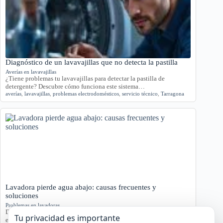
Diagnóstico de un lavavajillas que no detecta la pastilla
Averías en lavavajillas
¿Tiene problemas tu lavavajillas para detectar la pastilla de
detergente? Descubre cómo funciona este sistema…
averías
,
lavavajillas
,
problemas electrodomésticos
,
servicio técnico
,
Tarragona
Lavadora pierde agua abajo: causas frecuentes y
soluciones
Problemas en lavadoras
Descubre por qué tu lavadora pierde agua por la parte inferior con
Tu privacidad es importante
este análisis detallado.…