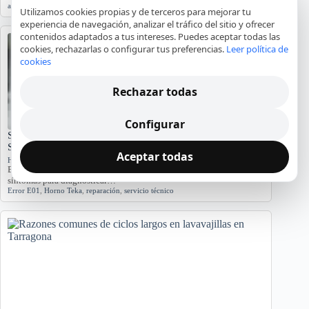
agua
,
averías
,
lavadora
,
reparación
,
Tarragona
Utilizamos cookies propias y de terceros para mejorar tu
experiencia de navegación, analizar el tráfico del sitio y ofrecer
contenidos adaptados a tus intereses. Puedes aceptar todas las
cookies, rechazarlas o configurar tus preferencias.
Leer política de
cookies
Rechazar todas
Configurar
Significado del Error E01 en Hornos Teka: Causas y
Soluciones
Aceptar todas
Hornos y placas de cocina
El error E01 en hornos Teka indica problemas. Conozca sus causas y
síntomas para diagnosticar…
Error E01
,
Horno Teka
,
reparación
,
servicio técnico