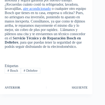
absoluta y segura garantía por nuestro trabajo.
¿Recuerdas cuánto costó tu refrigerador, lavadora,
lavavajillas,
aire acondicionado
o cualquier otro equipo
Bosch que tienes en tu casa, empresa u oficina? Pues,
no arriesgues esa inversión, poniendo tu aparato en
manos inexperta. Consúltanos, ya que como te dijimos
arriba, te reparamos mayormente el mismo día y lo
mejor, sin cobro de plus por rapidez. Llámanos y
pídenos una cita y te enviaremos un técnico conocedor
en el
Servicio Técnico y de Reparación Bosch en
Deltebre
, para que puedas tener la seguridad de que
podrás seguir disfrutando de tu electrodoméstico.
Etiquetas
#
Bosch
#
Deltebre
ANTERIOR
SIGUIENTE