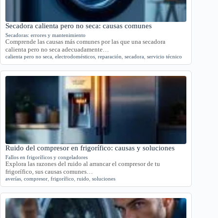
Secadora calienta pero no seca: causas comunes
Secadoras: errores y mantenimiento
Comprende las causas más comunes por las que una secadora
calienta pero no seca adecuadamente…
calienta pero no seca
,
electrodomésticos
,
reparación
,
secadora
,
servicio técnico
Ruido del compresor en frigorífico: causas y soluciones
Fallos en frigoríficos y congeladores
Explora las razones del ruido al arrancar el compresor de tu
frigorífico, sus causas comunes…
averías
,
compresor
,
frigorífico
,
ruido
,
soluciones