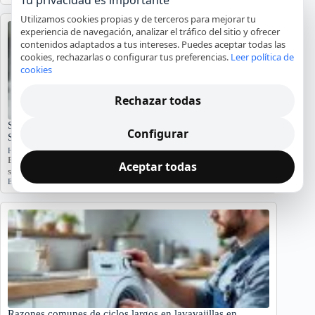
Utilizamos cookies propias y de terceros para mejorar tu
experiencia de navegación, analizar el tráfico del sitio y ofrecer
contenidos adaptados a tus intereses. Puedes aceptar todas las
cookies, rechazarlas o configurar tus preferencias.
Leer política de
cookies
Rechazar todas
Significado del Error E01 en Hornos Teka: Causas y
Configurar
Soluciones
Hornos y placas de cocina
El error E01 en hornos Teka indica problemas. Conozca sus causas y
Aceptar todas
síntomas para diagnosticar…
Error E01
,
Horno Teka
,
reparación
,
servicio técnico
Razones comunes de ciclos largos en lavavajillas en