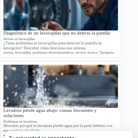
Diagnóstico de un lavavajillas que no detecta la pastilla
Averías en lavavajillas
¿Tiene problemas tu lavavajillas para detectar la pastilla de
detergente? Descubre cómo funciona este sistema…
averías
,
lavavajillas
,
problemas electrodomésticos
,
servicio técnico
,
Tarragona
Lavadora pierde agua abajo: causas frecuentes y
soluciones
Problemas en lavadoras
Descubre por qué tu lavadora pierde agua por la parte inferior con
este análisis detallado.…
agua
,
averías
,
lavadora
,
reparación
,
Tarragona
Tu privacidad es importante