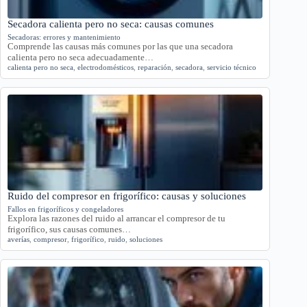
Secadora calienta pero no seca: causas comunes
Secadoras: errores y mantenimiento
Comprende las causas más comunes por las que una secadora
calienta pero no seca adecuadamente…
calienta pero no seca
,
electrodomésticos
,
reparación
,
secadora
,
servicio técnico
Ruido del compresor en frigorífico: causas y soluciones
Fallos en frigoríficos y congeladores
Explora las razones del ruido al arrancar el compresor de tu
frigorífico, sus causas comunes…
averías
,
compresor
,
frigorífico
,
ruido
,
soluciones