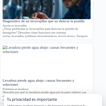
Diagnóstico de un lavavajillas que no detecta la pastilla
Averías en lavavajillas
¿Tiene problemas tu lavavajillas para detectar la pastilla de
detergente? Descubre cómo funciona este sistema…
averías
,
lavavajillas
,
problemas electrodomésticos
,
servicio técnico
,
Tarragona
Lavadora pierde agua abajo: causas frecuentes y
soluciones
Problemas en lavadoras
Descubre por qué tu lavadora pierde agua por la parte inferior con
este análisis detallado.…
Tu privacidad es importante
agua
,
averías
,
lavadora
,
reparación
,
Tarragona
Utilizamos cookies propias y de terceros para mejorar tu