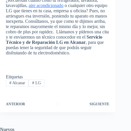
¿Recuerdas cuánto costó tu refrigerador, lavadora,
lavavajillas,
aire acondicionado
o cualquier otro equipo
LG que tienes en tu casa, empresa u oficina? Pues, no
arriesgues esa inversión, poniendo tu aparato en manos
inexperta. Consúltanos, ya que como te dijimos arriba,
te reparamos mayormente el mismo día y lo mejor, sin
cobro de plus por rapidez. Llámanos y pídenos una cita
y te enviaremos un técnico conocedor en el
Servicio
Técnico y de Reparación LG en Alcanar
, para que
puedas tener la seguridad de que podrás seguir
disfrutando de tu electrodoméstico.
Etiquetas
#
Alcanar
#
LG
ANTERIOR
SIGUIENTE
Nuevos