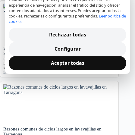
experiencia de navegación, analizar el tráfico del sitio y ofrecer
contenidos adaptados a tus intereses. Puedes aceptar todas las
cookies, rechazarlas o configurar tus preferencias.
Leer política de
cookies
Rechazar todas
Configurar
Significado del Error E01 en Hornos Teka: Causas y
Soluciones
Hornos y placas de cocina
Aceptar todas
El error E01 en hornos Teka indica problemas. Conozca sus causas y
síntomas para diagnosticar…
Error E01
,
Horno Teka
,
reparación
,
servicio técnico
Razones comunes de ciclos largos en lavavajillas en
Tarragona